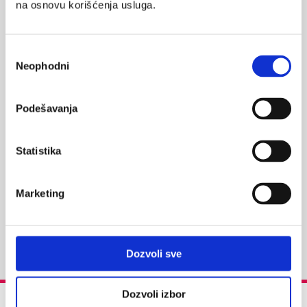
na osnovu korišćenja usluga.
Избор
Neophodni
сагласности
Podešavanja
Statistika
Marketing
Dozvoli sve
Dozvoli izbor