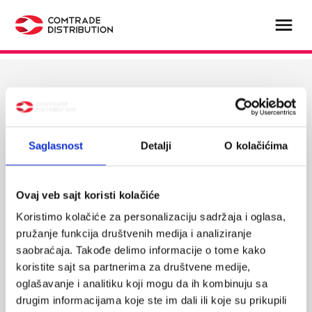
Select Market
Saglasnost
Detalji
O kolačićima
Serbia
Ovaj veb sajt koristi kolačiće
Koristimo kolačiće za personalizaciju sadržaja i oglasa,
pružanje funkcija društvenih medija i analiziranje
Hungary
saobraćaja. Takođe delimo informacije o tome kako
koristite sajt sa partnerima za društvene medije,
oglašavanje i analitiku koji mogu da ih kombinuju sa
drugim informacijama koje ste im dali ili koje su prikupili